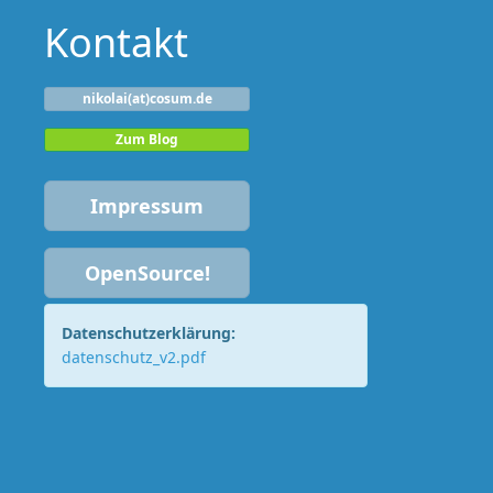
Kontakt
nikolai(at)cosum.de
Zum Blog
Impressum
OpenSource!
Datenschutzerklärung:
datenschutz_v2.pdf